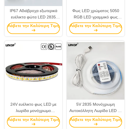
IP67 Αδιάβροχα εξωτερικά
Φως LED χρώματος 5050
ευέλικτα φώτα LED 2835
RGB LED γραμμικό φως
12V 60 φώτα/μ μονοχρώμα
DC5V 30 LED/M IP20
Λάβετε την Καλύτερη Τιμή
Λάβετε την Καλύτερη Τιμή
24V ευέλικτο φως LED με
5V 2835 Μονόχρωμη
λωρίδα μονόχρωμο
Αυτοκόλλητη Λωρίδα LED με
αυτοκόλλητο φως LED 2835
Ασύρματο Χειριστήριο
Λάβετε την Καλύτερη Τιμή
Λάβετε την Καλύτερη Τιμή