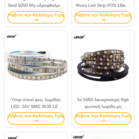
Smd 5050 Μη υδροφθαλμικό
Φώτα Led Strip IP20 18leds
IP20 Χρώμα που αλλάζει
SMD 5050 Εύκαμπτα Φώτα
Λάβετε την Καλύτερη Τιμή
Λάβετε την Καλύτερη Τιμή
LED φώτα σκοινί
Led Strip
Υπερ στενό φως λωρίδας
5v 5050 διευκρινίσιμη Rgb
LED, 24V SMD 3535 LED
φωτεινή λωρίδα μη
λωρίδας αλλαγή χρώματος
υδροστεγή IP20 60leds/
Λάβετε την Καλύτερη Τιμή
Λάβετε την Καλύτερη Τιμή
μέτρο