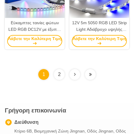
Εύκαμπτες ταινίες φώτων
12V 5m 5050 RGB LED Strip
LED RGB DC12V με έξυπνο
Light Αδιάβροχο υψηλής
συγχρονισμό μουσικής
φωτεινότητας LED Strip
Λάβετε την Καλύτερη Τιμή
Λάβετε την Καλύτερη Τιμή
Lights OEM
1
2
Γρήγορη επικοινωνία
Διεύθυνση
Κτίριο 6B, Βιομηχανική Ζώνη Jingnan, Οδός Jingnan, Οδός