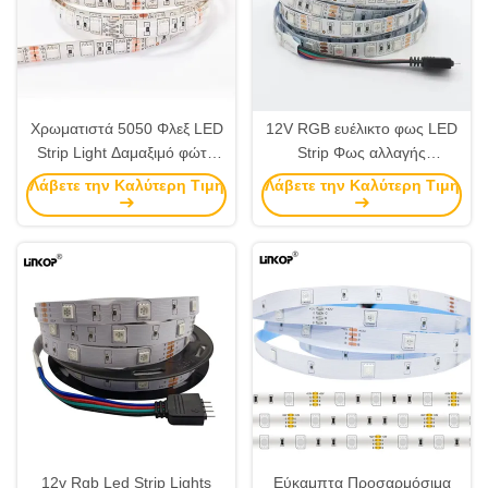
Χρωματιστά 5050 Φλεξ LED
12V RGB ευέλικτο φως LED
Strip Light Δαμαξιμό φώτα
Strip Φως αλλαγής
LED Ribbon Φώτα
χρώματος Φώτα κορδέλας
Λάβετε την Καλύτερη Τιμή
Λάβετε την Καλύτερη Τιμή
Αδιάβροχα IP65
LED IP20
12v Rgb Led Strip Lights
Εύκαμπτα Προσαρμόσιμα