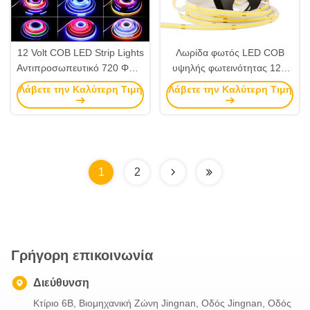
12 Volt COB LED Strip Lights
Λωρίδα φωτός LED COB
Αντιπροσωπευτικό 720 Φως/
υψηλής φωτεινότητας 12V
Μέτρο 2811IC Χρώμα RGB
24V Μονόχρωμη 480leds/M
Λάβετε την Καλύτερη Τιμή
Λάβετε την Καλύτερη Τιμή
Ευέλικτη Φωτεινή Λωρίδα
Chip On Board LED Strip
1
2
Γρήγορη επικοινωνία
Διεύθυνση
Κτίριο 6B, Βιομηχανική Ζώνη Jingnan, Οδός Jingnan, Οδός