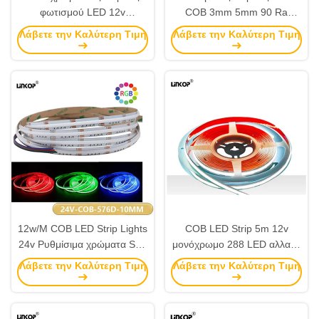
φωτισμού LED 12v
COB 3mm 5mm 90 Ra
384leds/M 3mm 1000lm/m
Μονόχρωμη γραμμική
Λάβετε την Καλύτερη Τιμή
Λάβετε την Καλύτερη Τιμή
λωρίδα
12w/M COB LED Strip Lights
COB LED Strip 5m 12v
24v Ρυθμίσιμα χρώματα Soft
μονόχρωμο 288 LED αλλαγή
LED Strip Lights
χρώματος φώτα Strip
Λάβετε την Καλύτερη Τιμή
Λάβετε την Καλύτερη Τιμή