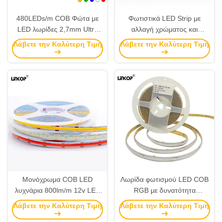
480LEDs/m COB Φώτα με
Φωτιστικά LED Strip με
LED λωρίδες 2,7mm Ultra
αλλαγή χρώματος και
στενά Φώτα με LED λωρίδες
ρύθμιση έντασης 3000k
Λάβετε την Καλύτερη Τιμή
Λάβετε την Καλύτερη Τιμή
4500K 6000K
Μονόχρωμα COB LED
Λωρίδα φωτισμού LED COB
λυχνάρια 800lm/m 12v LED
RGB με δυνατότητα
λυχνάρια λυχνάρια Dimmable
ρύθμισης της έντασης, 24V,
Λάβετε την Καλύτερη Τιμή
Λάβετε την Καλύτερη Τιμή
Chip On Board