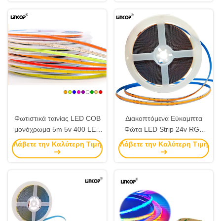
Φωτιστικά ταινίας LED COB
Διακοπτόμενα Εύκαμπτα
μονόχρωμα 5m 5v 400 LED
Φώτα LED Strip 24v RGB
Αυτοκόλλητα LED Γραμμικά
COB LED Light Strip 2700K-
Λάβετε την Καλύτερη Τιμή
Λάβετε την Καλύτερη Τιμή
Φώτα 800lm/m
6500K