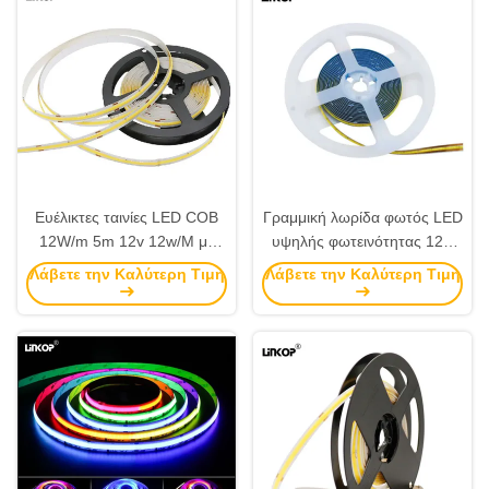
Ευέλικτες ταινίες LED COB
Γραμμική λωρίδα φωτός LED
12W/m 5m 12v 12w/M με
υψηλής φωτεινότητας 12V
320 LED/m Μονόχρωμες
5m Λωρίδα φωτός LED
Λάβετε την Καλύτερη Τιμή
Λάβετε την Καλύτερη Τιμή
Ρυθμιζόμενη 528 Leds/M