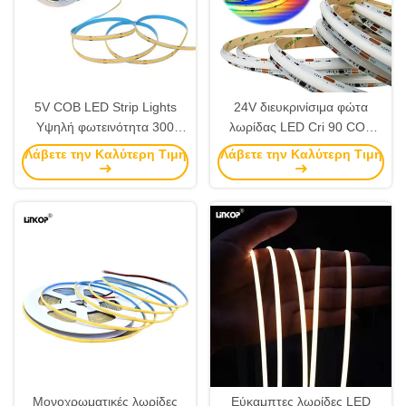
5V COB LED Strip Lights
24V διευκρινίσιμα φώτα
Υψηλή φωτεινότητα 300
λωρίδας LED Cri 90 COB
Leds / M Μπορεί να κόψει
Φώτα λωρίδας 180 μοίρες
Λάβετε την Καλύτερη Τιμή
Λάβετε την Καλύτερη Τιμή
μονοχρωματική λωρίδα
γωνία δέσμης
Μονοχρωματικές λωρίδες
Εύκαμπτες λωρίδες LED