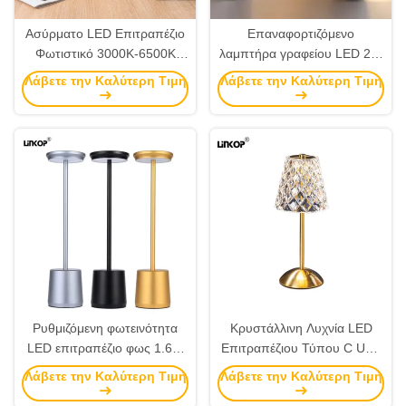
Ασύρματο LED Επιτραπέζιο
Επαναφορτιζόμενο
Φωτιστικό 3000K-6500K
λαμπτήρα γραφείου LED 2W
Αφής Φορητό Προστασία
5V 3000K 4500K 6000K
Λάβετε την Καλύτερη Τιμή
Λάβετε την Καλύτερη Τιμή
Ματιών
Ρυθμιζόμενη φωτεινότητα
Κρυστάλλινη Λυχνία LED
LED επιτραπέζιο φως 1.6W
Επιτραπέζιου Τύπου C USB
5V για σπίτι / γραφείο
5V Επαναφορτιζόμενη Αφής
Λάβετε την Καλύτερη Τιμή
Λάβετε την Καλύτερη Τιμή
Τριών Χρωμάτων