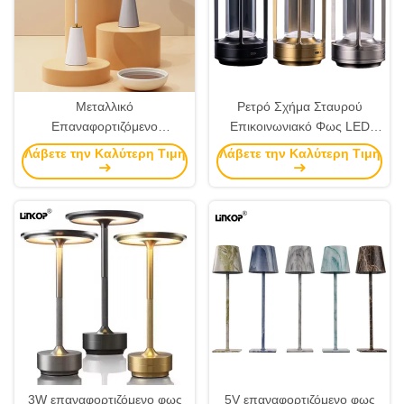
Μεταλλικό
Ρετρό Σχήμα Σταυρού
Επαναφορτιζόμενο
Επικοινωνιακό Φως LED
Επιτραπέζιο Φωτιστικό LED,
Τριχρώματος Ελαφρώσιμο
Λάβετε την Καλύτερη Τιμή
Λάβετε την Καλύτερη Τιμή
Επιτραπέζιο Φωτιστικό με
Φως Γραφείου LED Με
Τρεις Χρωματικές Ρυθμίσεις,
Διασύνδεση USB Τύπου C
3000K 4500K 6000K
3W επαναφορτιζόμενο φως
5V επαναφορτιζόμενο φως