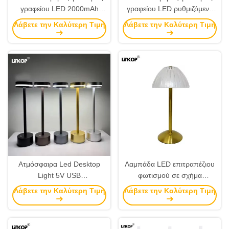
γραφείου LED 2000mAh
γραφείου LED ρυθμιζόμενη
Touch Switch Τρία χρώματα
φωτεινότητα Τριχρωματική
Λάβετε την Καλύτερη Τιμή
Λάβετε την Καλύτερη Τιμή
θολάζουσα λάμπα τραπεζιού
λάμπα τραπεζιού
Ατμόσφαιρα Led Desktop
Λαμπάδα LED επιτραπέζιου
Light 5V USB
φωτισμού σε σχήμα
επαναφορτιζόμενο LED Table
κολοκύθας με δυνατότητα
Λάβετε την Καλύτερη Τιμή
Λάβετε την Καλύτερη Τιμή
Light με έλεγχο φωτεινότητας
ρύθμισης της έντασης 3W
3000K 4500K 6000K
Κρυστάλλινη επιτραπέζια