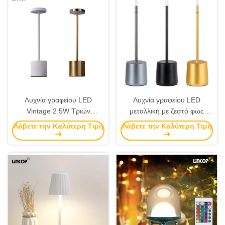
λάμπα
Λυχνία γραφείου LED
Λυχνία γραφείου LED
Vintage 2.5W Τριών
μεταλλική με ζεστό φως
Χρωμάτων με Δυνατότητα
2700k 0.64W Φόρτιση Αφής
Λάβετε την Καλύτερη Τιμή
Λάβετε την Καλύτερη Τιμή
Ρύθμισης της Έντασης,
Ρύθμιση έντασης Φωτισμού
Φόρτιση USB 5V
Κομοδίνου