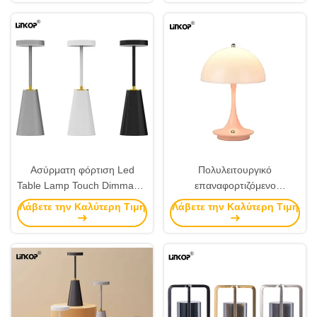
Ασύρματη φόρτιση Led
Πολυλειτουργικό
Table Lamp Touch Dimmable
επαναφορτιζόμενο
Ambient Night Light 3000k-
επιτραπέζιο φωτιστικό LED
Λάβετε την Καλύτερη Τιμή
Λάβετε την Καλύτερη Τιμή
6000k
με δυνατότητα ρύθμισης της
έντασης, 2835 LED
επιτραπέζιο φως