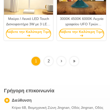
Μαύρο / Λευκό LED Touch
3000K 4500K 6000K Λυχνία
Δισκοφαντήρα 3W με 3 LEDs
γραφείου UFO Τριών
σε Τριτόν Τελικό
χρωμάτων Ρύθμιση
Λάβετε την Καλύτερη Τιμή
Λάβετε την Καλύτερη Τιμή
φωτεινότητας αφής
Νυχτερινό φως
1
2
Γρήγορη επικοινωνία
Διεύθυνση
Κτίριο 6B, Βιομηχανική Ζώνη Jingnan, Οδός Jingnan, Οδός