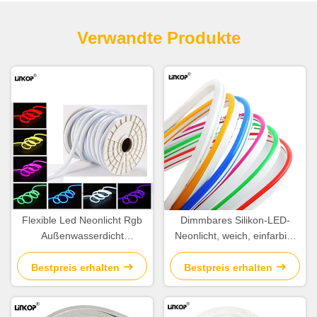
Verwandte Produkte
Flexible Led Neonlicht Rgb
Dimmbares Silikon-LED-
Außenwasserdicht
Neonlicht, weich, einfarbig,
Schneidbare LED-Leuchten
12 V, 8 x 16 mm
Streifenrolle 220V
Neonröhren-LED-Streifen
Bestpreis erhalten
Bestpreis erhalten