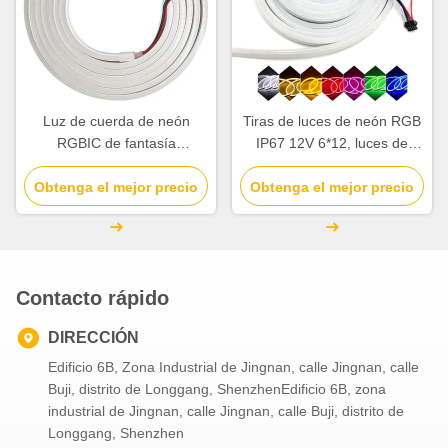
Luz de cuerda de neón
Tiras de luces de neón RGB
RGBIC de fantasía
IP67 12V 6*12, luces de
direccionable 12V 5M luces
cuerda de neón LED
de banda LED recortables
Obtenga el mejor precio
Obtenga el mejor precio
cortables
Contacto rápido
DIRECCIÓN
Edificio 6B, Zona Industrial de Jingnan, calle Jingnan, calle
Buji, distrito de Longgang, ShenzhenEdificio 6B, zona
industrial de Jingnan, calle Jingnan, calle Buji, distrito de
Longgang, Shenzhen