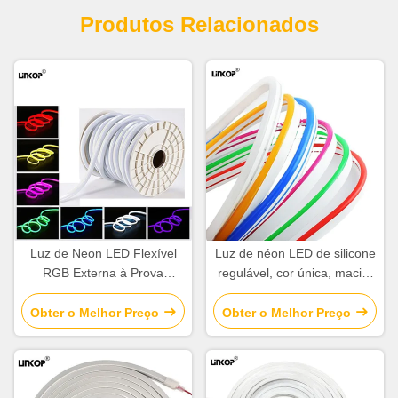
Produtos Relacionados
Luz de Neon LED Flexível
Luz de néon LED de silicone
RGB Externa à Prova
regulável, cor única, macia,
D'água Fita de Luzes LED
12v, fita LED de tubo de
Cortável Rolo 220V
néon de 8x16mm
Obter o Melhor Preço
Obter o Melhor Preço