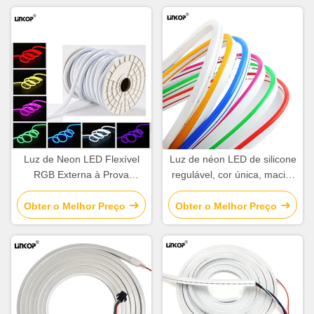
Luz de Neon LED Flexível
Luz de néon LED de silicone
RGB Externa à Prova
regulável, cor única, macia,
D'água Fita de Luzes LED
12v, fita LED de tubo de
Cortável Rolo 220V
néon de 8x16mm
Obter o Melhor Preço
Obter o Melhor Preço