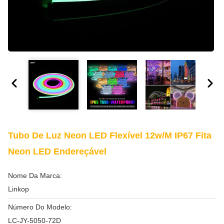
Tubo De Luz Neon LED Flexível 12w/M IP67 Fita
Neon LED Endereçável
Nome Da Marca:
Linkop
Número Do Modelo:
LC-JY-5050-72D