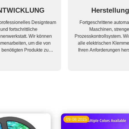
NTWICKLUNG
Herstellun
 professionelles Designteam
Fortgeschrittene automa
und fortschrittliche
Maschinen, streng
nenwerkstatt. Wir können
Prozesskontrollsystem. Wi
menarbeiten, um die von
alle elektrischen Klemm
 benötigten Produkte zu
Ihren Anforderungen hers
entwickeln.
09-08 2025