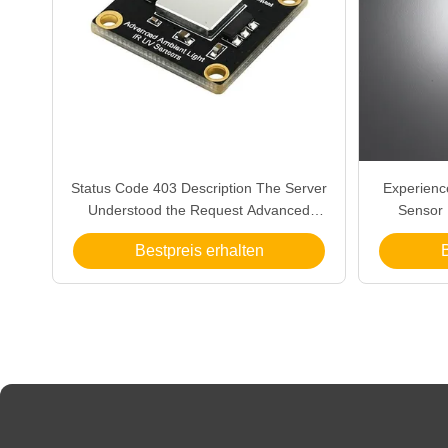
Status Code 403 Description The Server
Experienc
Understood the Request Advanced
Sensor 
Ambient Light IR UV Sensors
Bestpreis erhalten
B