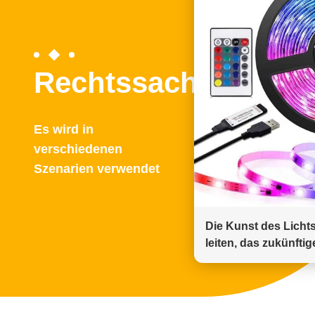
Rechtssachen
Es wird in
verschiedenen
Szenarien verwendet
Die Kunst des Licht
leiten, das zukünfti