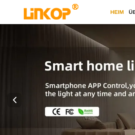
HEIM
Ü