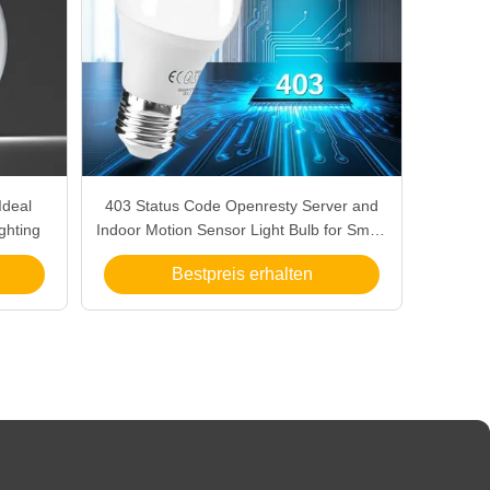
Ideal
403 Status Code Openresty Server and
ghting
Indoor Motion Sensor Light Bulb for Smart
Home Lighting
Bestpreis erhalten