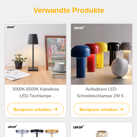
Verwandte Produkte
3000K-6500K Kabellose
Aufladbare LED-
LED-Tischlampe
Schreibtischlampe 2W 5V
Berührungsteuerung
3000K 4500K 6000K LED-
Tragbarer Augenschutz
Schreibtischlampe
Bestpreis erhalten
Bestpreis erhalten