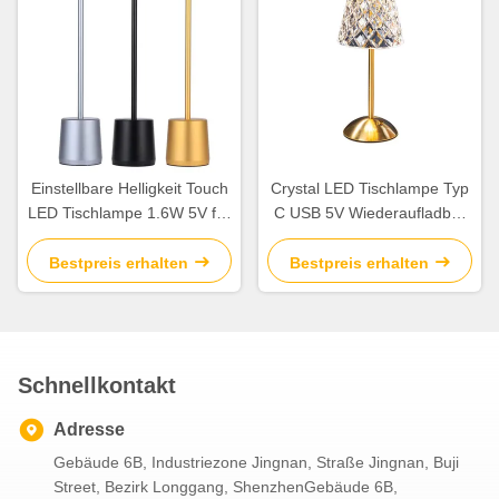
Einstellbare Helligkeit Touch
Crystal LED Tischlampe Typ
LED Tischlampe 1.6W 5V für
C USB 5V Wiederaufladbar
Zuhause / Büro
Touch Drei-Farben-
Tischlampe
Bestpreis erhalten
Bestpreis erhalten
Schnellkontakt
Adresse
Gebäude 6B, Industriezone Jingnan, Straße Jingnan, Buji
Street, Bezirk Longgang, ShenzhenGebäude 6B,