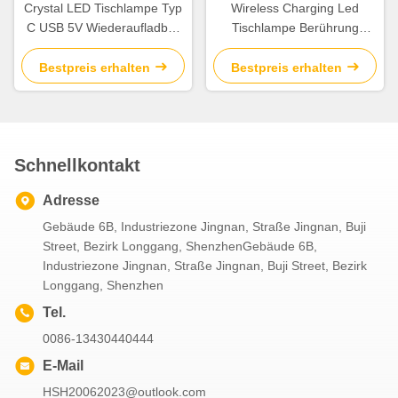
Crystal LED Tischlampe Typ
Wireless Charging Led
C USB 5V Wiederaufladbar
Tischlampe Berührung
Touch Drei-Farben-
Dimmbar Umgebungs
Tischlampe
Nachtlicht 3000k-6000k
Bestpreis erhalten
Bestpreis erhalten
Schnellkontakt
Adresse
Gebäude 6B, Industriezone Jingnan, Straße Jingnan, Buji
Street, Bezirk Longgang, ShenzhenGebäude 6B,
Industriezone Jingnan, Straße Jingnan, Buji Street, Bezirk
Longgang, Shenzhen
Tel.
0086-13430440444
E-Mail
HSH20062023@outlook.com