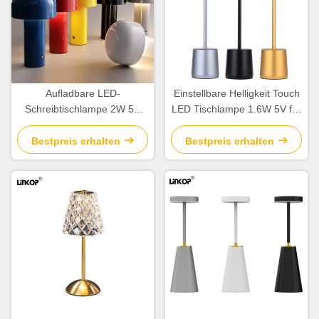
Aufladbare LED-
Einstellbare Helligkeit Touch
Schreibtischlampe 2W 5V
LED Tischlampe 1.6W 5V für
3000K 4500K 6000K LED-
Zuhause / Büro
Schreibtischlampe
Bestpreis erhalten
Bestpreis erhalten