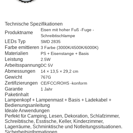
Technische Spezifikationen
Eisen mit hoher Fuß -Fuge -
Produktname
Schreibtischlampe
LEDs Typ
SMD 2835
Farbe emittieren
3 Farbe (3000K/4500K/6000K)
Materialien
PS + Eisenstange + Basis
Leistung
2.5W
Arbeitsspannung
DC 5V
Abmessungen
14 × 13,5 × 29,2 cm
Gewicht
767G
Zertifizierungen
CE/FCC/ROHS -konform
Garantie
1 Jahr
Paketinhalt
Lampenkopf + Lampenmast + Basis + Ladekabel +
Bedienungsanleitung
Ideale Anwendungen
Perfekt für Camping, Lesen, Dekoration, Schlafzimmer,
Schreibtische, Esstische, Keller, Kinderzimmer,
Lagerräume, Schminktische und Notleitungssituationen.
Sicherheitsinformationen