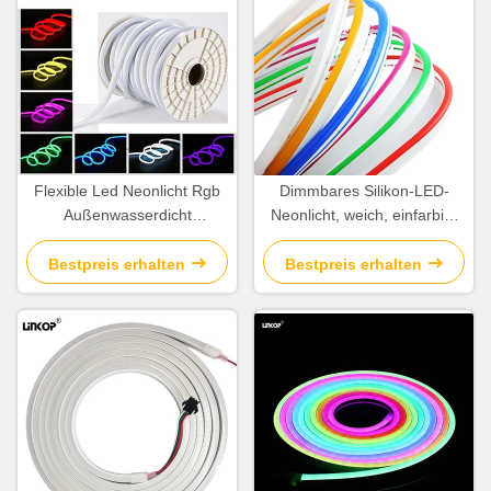
Flexible Led Neonlicht Rgb
Dimmbares Silikon-LED-
Außenwasserdicht
Neonlicht, weich, einfarbig,
Schneidbare LED-Leuchten
12 V, 8 x 16 mm
Streifenrolle 220V
Neonröhren-LED-Streifen
Bestpreis erhalten
Bestpreis erhalten