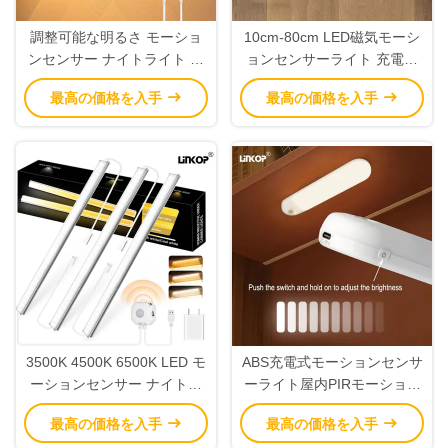
調整可能な明るさ モーショ
10cm-80cm LED磁気モーシ
ンセンサー ナイトライト マ
ョンセンサーライト 充電式
ルチ仕様 モーションセンサ
120°センサー角度
最高の価格を入手
最高の価格を入手
ー クローゼットライト
3500K 4500K 6500K LED モ
ABS充電式モーションセンサ
ーションセンサー ナイトラ
ーライト屋内PIRモーション
イト 室内 5V USB
センサーライト2700K-
最高の価格を入手
最高の価格を入手
7000K