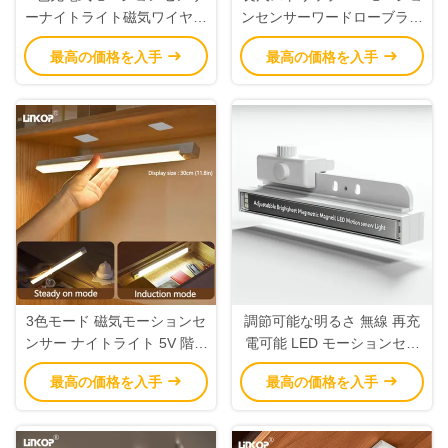
ーナイトライト磁気ワイヤレ
ンセンサーワードローブライ
ス、家庭用、商業用、OEM
ト 3000K 4500K 6000K マグ
最高の価格を入手
最高の価格を入手
ネット設置
3色モード 磁気モーションセ
調節可能な明るさ 無線 再充
ンサー ナイトライト 5V 階段
電可能 LED モーションセン
クローゼットに取り付け可能
サー 光 120° 幅広く検出
最高の価格を入手
最高の価格を入手