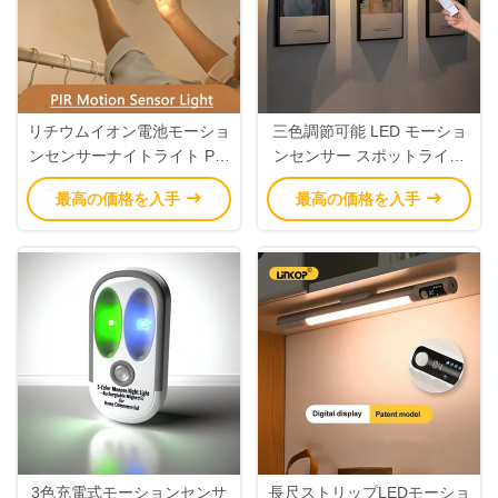
リチウムイオン電池モーショ
三色調節可能 LED モーショ
ンセンサーナイトライト PIR
ンセンサー スポットライト
調光可能キャビネットライト
リモコン モーションセンサ
最高の価格を入手
最高の価格を入手
3000K 4500K 6000K
ー ナイトランプ
3色充電式モーションセンサ
長尺ストリップLEDモーショ