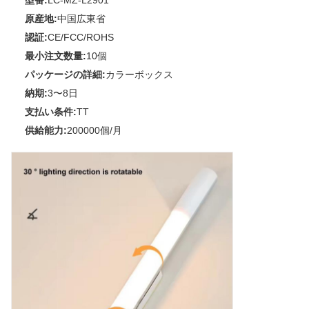
型番:
LC-MZ-L2901
原産地:
中国広東省
認証:
CE/FCC/ROHS
最小注文数量:
10個
パッケージの詳細:
カラーボックス
納期:
3〜8日
支払い条件:
TT
供給能力:
200000個/月