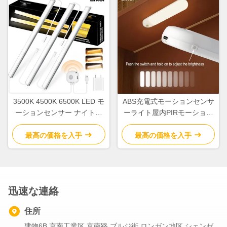
3500K 4500K 6500K LED モ
ABS充電式モーションセンサ
ーションセンサー ナイトラ
ーライト屋内PIRモーション
イト 室内 5V USB
センサーライト2700K-
7000K
最高の価格を入手
最高の価格を入手
迅速な連絡
住所
建物6B 京南工業区 京南路 ブルジ街 ロンガン地区 シェンゼ