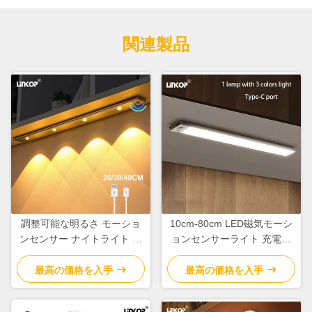
関連製品
調整可能な明るさ モーショ
10cm-80cm LED磁気モーシ
ンセンサー ナイトライト マ
ョンセンサーライト 充電式
ルチ仕様 モーションセンサ
120°センサー角度
ー クローゼットライト
最高の価格を入手
最高の価格を入手