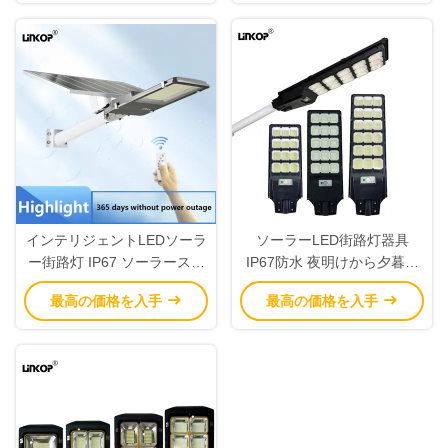
インテリジェントLEDソーラ
ソーラーLED街路灯器具
ー街路灯 IP67 ソーラースマ
IP67防水 夜明けから夕暮れ
ート街路灯 60W 100W
までのソーラーパワーLED街
最高の価格を入手
最高の価格を入手
200W 300W 500W
路灯