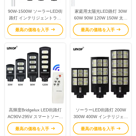
90W-1500W ソーラーLED街
家庭用太陽光LED路灯 30W
路灯 インテリジェントライ
60W 90W 120W 150W 太陽
トコントロール 高出力LED
光路灯
最高の価格を入手
最高の価格を入手
街路灯 IP67
高輝度Bridgelux LED街路灯
ソーラーLED街路灯 200W
AC90V-295V スマートソーラ
300W 400W インテリジェン
ー街路灯
ト中庭ソーラーライト
最高の価格を入手
最高の価格を入手