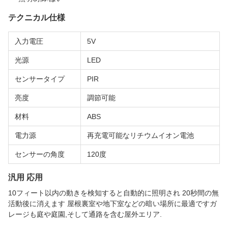
テクニカル仕様
入力電圧
5V
光源
LED
センサータイプ
PIR
亮度
調節可能
材料
ABS
電力源
再充電可能なリチウムイオン電池
センサーの角度
120度
汎用 応用
10フィート以内の動きを検知すると自動的に照明され 20秒間の無
活動後に消えます 屋根裏室や地下室などの暗い場所に最適ですガ
レージも庭や庭園,そして通路を含む屋外エリア.