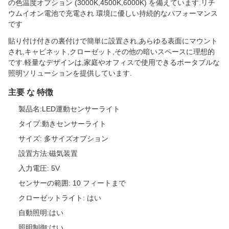
の色温度オプション (3000K,4500K,6000K) を備えています.リチ
ウムイオン電池で充電され 環境に優しい持続的なパフォーマンス
です
貼り付け付きの裏付けで簡単に設置され,あらゆる表面にマウント
され,キャビネット,クローゼット,その他の暗いスペースに理想的
です.軽量なデザインは,家庭やオフィスで使用できるポータブルな
照明ソリューションを提供しています.
主要 な 特徴
製品名:LED運動センサーライト
タイプ:動きセンサーライト
サイズ: 多サイズオプション
設置方法:磁気装置
入力電圧: 5V
センサーの範囲: 10 フィートまで
クローゼットライト: はい
自動照明:はい
照明制御:はい