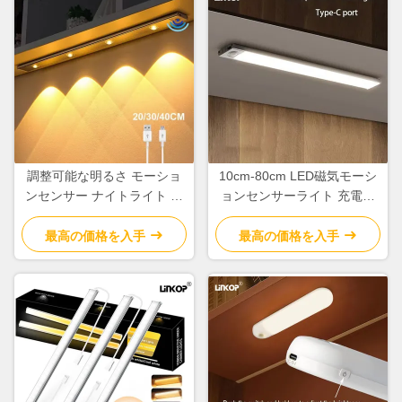
調整可能な明るさ モーショ
10cm-80cm LED磁気モーシ
ンセンサー ナイトライト マ
ョンセンサーライト 充電式
ルチ仕様 モーションセンサ
120°センサー角度
ー クローゼットライト
最高の価格を入手
最高の価格を入手