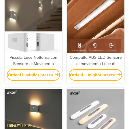
Piccola Luce Notturna con
Compatto ABS LED Sensore
Sensore di Movimento
di movimento Luce di
3000K 4500K 6000K
sicurezza 3000K-7000K Con
Ottieni il miglior prezzo
Ottieni il miglior prezzo
Collegamento Intelligente e
temperatura del colore
Rilevamento
regolabile