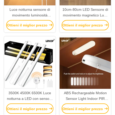
Luce notturna sensore di
10cm-80cm LED Sensore di
movimento luminosità
movimento magnetico Luce
regolabile Multi Specifica
ricaricabile con angolo
Ottieni il miglior prezzo
Ottieni il miglior prezzo
Sensore di movimento luce
sensore di 120°
armadio
3500K 4500K 6500K Luce
ABS Rechargeable Motion
notturna a LED con sensore
Sensor Light Indoor PIR
di movimento per interni 5V
Motion Sensor Light 2700K
Ottieni il miglior prezzo
Ottieni il miglior prezzo
USB
-7000K