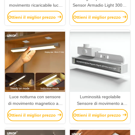
movimento ricaricabile luce
Sensor Armadio Light 3000K
notturna magnetico wireless
4500K 6000K Installazione
Ottieni il miglior prezzo
Ottieni il miglior prezzo
per la casa OEM
magnetica
commerciale
Luce notturna con sensore
Luminosità regolabile
di movimento magnetico a 3
Sensore di movimento a
modalità colore, 5V,
LED ricaricabile senza fili
Ottieni il miglior prezzo
Ottieni il miglior prezzo
applicabile a scale e armadi