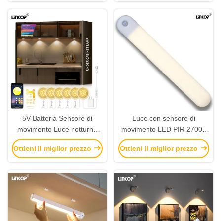
5V Batteria Sensore di
Luce con sensore di
movimento Luce notturna
movimento LED PIR 2700K
per interni Opzione Multi
3000K 4000K 6000K 7000K
Ottieni il miglior prezzo
Ottieni il miglior prezzo
Size
Temperatura colore