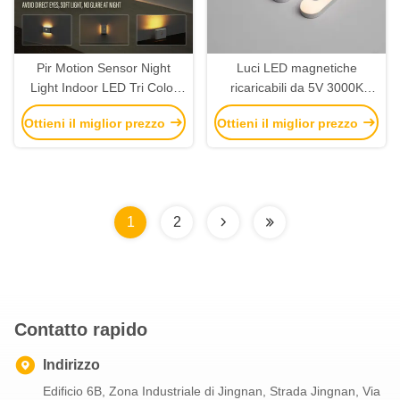
Pir Motion Sensor Night
Luci LED magnetiche
Light Indoor LED Tri Color
ricaricabili da 5V 3000K
Dimming Motion Sensor
6000K con sensore di
Ottieni il miglior prezzo
Ottieni il miglior prezzo
Cabinet Light
movimento per armadietto
1
2
Contatto rapido
Indirizzo
Edificio 6B, Zona Industriale di Jingnan, Strada Jingnan, Via