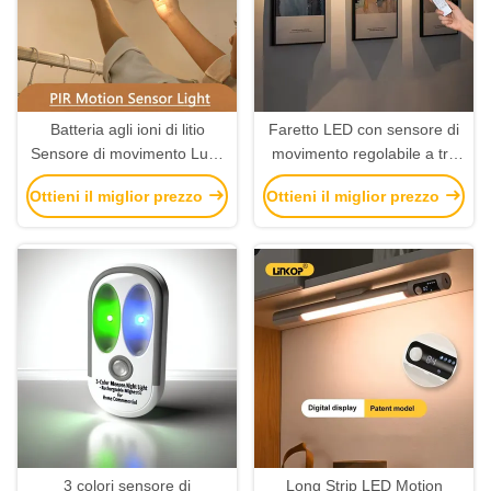
Batteria agli ioni di litio
Faretto LED con sensore di
Sensore di movimento Luce
movimento regolabile a tre
notturna PIR Luce armadio
colori, telecomando e
Ottieni il miglior prezzo
Ottieni il miglior prezzo
dimmabile 3000K 4500K
sensore di movimento,
6000K
lampada da notte
3 colori sensore di
Long Strip LED Motion