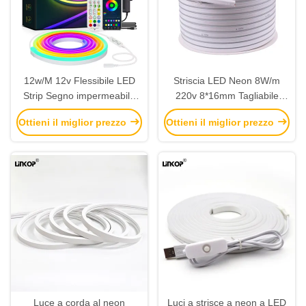
12w/M 12v Flessibile LED
Striscia LED Neon 8W/m
Strip Segno impermeabile
220v 8*16mm Tagliabile
Luci al neon Tubo di silicone
Striscia LED Rgb Interni /
Ottieni il miglior prezzo
Ottieni il miglior prezzo
Esterni
Luce a corda al neon
Luci a strisce a neon a LED