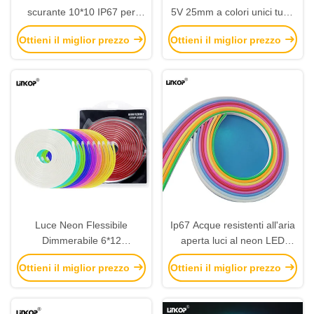
scurante 10*10 IP67 per
5V 25mm a colori unici tubo
decorazioni esterne
di silicone a neon a LED
Ottieni il miglior prezzo
Ottieni il miglior prezzo
flessibile con interruttore
Luce Neon Flessibile
Ip67 Acque resistenti all'aria
Dimmerabile 6*12
aperta luci al neon LED
Impermeabile IP67 Per
flessibile 12w/M Led
Ottieni il miglior prezzo
Ottieni il miglior prezzo
Spazi Pubblici
monocolore 8 * 16