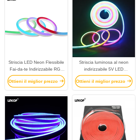
Striscia LED Neon Flessibile
Striscia luminosa al neon
Fai-da-te Indirizzabile RGB
indirizzabile 5V LED
Neon LED 24v per
multicolore, tubo flessibile al
Ottieni il miglior prezzo
Ottieni il miglior prezzo
Decorazione Esterna
neon IP65