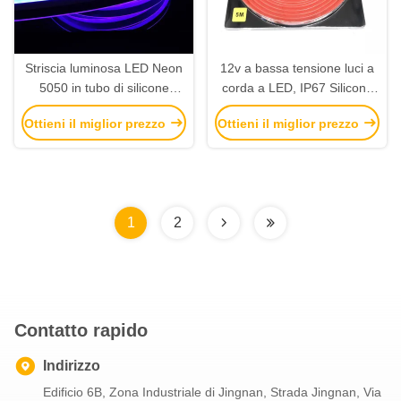
Striscia luminosa LED Neon
12v a bassa tensione luci a
5050 in tubo di silicone
corda a LED, IP67 Silicone
flessibile, tagliabile, IP67
flessibile luci a neon a LED
Ottieni il miglior prezzo
Ottieni il miglior prezzo
impermeabile
1
2
Contatto rapido
Indirizzo
Edificio 6B, Zona Industriale di Jingnan, Strada Jingnan, Via