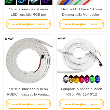
Striscia luminosa al neon
Striscia LED Neon Silicone
LED flessibile RGB per
Dimmerabile Monocolore
esterni, impermeabile,
12v 8x16mm
Ottieni il miglior prezzo
Ottieni il miglior prezzo
tagliabile, rotolo di luci a LED
220V
Striscia luminosa al neon
Lampade a banda al neon
RGBIC indirizzabile Fantasy
RGB IP67 12V 6*12
12V 5M, tagliabile
Ottieni il miglior prezzo
Ottieni il miglior prezzo