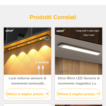
Prodotti Correlati
Luce notturna sensore di
10cm-80cm LED Sensore di
movimento luminosità
movimento magnetico Luce
regolabile Multi Specifica
ricaricabile con angolo
Sensore di movimento luce
sensore di 120°
Ottieni il miglior prezzo
Ottieni il miglior prezzo
armadio