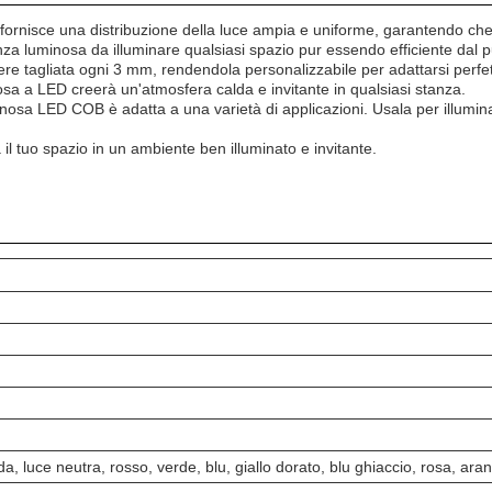
fornisce una distribuzione della luce ampia e uniforme, garantendo che o
a luminosa da illuminare qualsiasi spazio pur essendo efficiente dal pu
e tagliata ogni 3 mm, rendendola personalizzabile per adattarsi perfetta
osa a LED creerà un'atmosfera calda e invitante in qualsiasi stanza.
uminosa LED COB è adatta a una varietà di applicazioni. Usala per illum
il tuo spazio in un ambiente ben illuminato e invitante.
a, luce neutra, rosso, verde, blu, giallo dorato, blu ghiaccio, rosa, ara