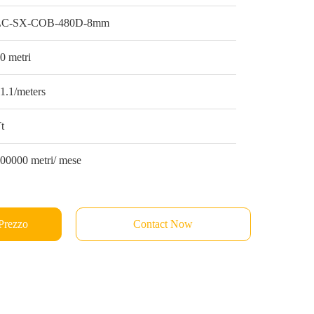
LC-SX-COB-480D-8mm
0 metri
1.1/meters
t
00000 metri/ mese
 Prezzo
Contact Now