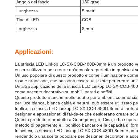
Angolo del fascio
180 gradi
Lunghezza
5 metri
Tipo di LED
COB
Larghezza
8 mm
Applicazioni:
La striscia LED Linkop LC-SX-COB-480D-8mm è un prodotto versat
essere utilizzato per creare un'atmosfera perfetta in qualsiasi 
Un uso popolare di questo prodotto è come illuminazione domesti
rosa e arancione, che possono essere utilizzate per creare un'at
Un'altra applicazione della striscia LED Linkop LC-SX-COB-480D-
come accento decorativo su mobili, pareti e soffitti.
Questo prodotto è anche molto adatto per ambienti commerciali c
per luce bianca, bianca calda e neutra, può essere utilizzato per
Inoltre, la striscia LED Linkop LC-SX-COB-480D-8mm è facile da
designer e appassionati di fai-da-te che desiderano creare soluzi
Questo prodotto è prodotto a Guangdong, in Cina, e ha superato 
metodo di pagamento è il bonifico bancario e la capacità di for
In sintesi, la striscia LED Linkop LC-SX-COB-480D-8mm è un prodo
rendendolo una scelta popolare per designer, decoratori e appas