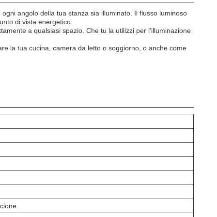
gni angolo della tua stanza sia illuminato. Il flusso luminoso
nto di vista energetico.
mente a qualsiasi spazio. Che tu la utilizzi per l'illuminazione
inare la tua cucina, camera da letto o soggiorno, o anche come
ncione