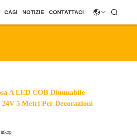
CASI
NOTIZIE
CONTATTACI
nosa A LED COB Dimmabile
24V 5 Metri Per Decorazioni
Linkop