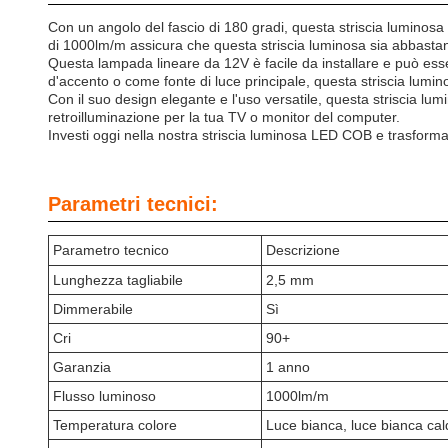
Con un angolo del fascio di 180 gradi, questa striscia luminosa 
di 1000lm/m assicura che questa striscia luminosa sia abbastanz
Questa lampada lineare da 12V è facile da installare e può esser
d'accento o come fonte di luce principale, questa striscia lumin
Con il suo design elegante e l'uso versatile, questa striscia l
retroilluminazione per la tua TV o monitor del computer.
Investi oggi nella nostra striscia luminosa LED COB e trasforma 
Parametri tecnici:
Parametro tecnico
Descrizione
Lunghezza tagliabile
2,5 mm
Dimmerabile
Sì
Cri
90+
Garanzia
1 anno
Flusso luminoso
1000lm/m
Temperatura colore
Luce bianca, luce bianca cald