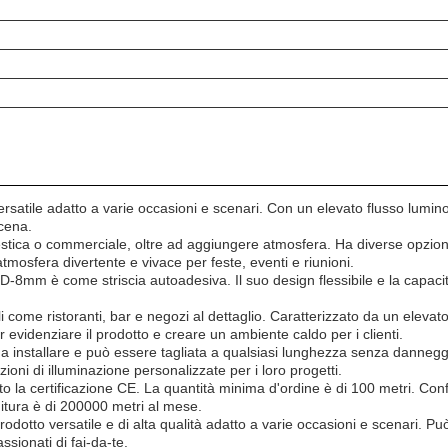
ile adatto a varie occasioni e scenari. Con un elevato flusso luminoso
scena.
ca o commerciale, oltre ad aggiungere atmosfera. Ha diverse opzioni di 
mosfera divertente e vivace per feste, eventi e riunioni.
8mm è come striscia autoadesiva. Il suo design flessibile e la capacità
ome ristoranti, bar e negozi al dettaglio. Caratterizzato da un elevato
 evidenziare il prodotto e creare un ambiente caldo per i clienti.
 installare e può essere tagliata a qualsiasi lunghezza senza danneggi
oni di illuminazione personalizzate per i loro progetti.
la certificazione CE. La quantità minima d'ordine è di 100 metri. Confez
nitura è di 200000 metri al mese.
tto versatile e di alta qualità adatto a varie occasioni e scenari. Può 
sionati di fai-da-te.