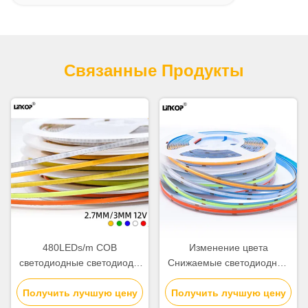
Связанные Продукты
480LEDs/m COB
Изменение цвета
светодиодные светодиоды
Снижаемые светодиодные
2,7 мм Ультра узкие
светодиоды 3000k 4500K
светодиодные светодиоды
Получить лучшую цену
Получить лучшую цену
6000K