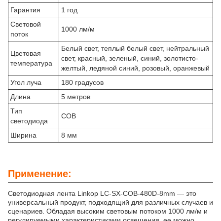
Гарантия
1 год
Световой
1000 лм/м
поток
Белый свет, теплый белый свет, нейтральный
Цветовая
свет, красный, зеленый, синий, золотисто-
температура
желтый, ледяной синий, розовый, оранжевый
Угол луча
180 градусов
Длина
5 метров
Тип
COB
светодиода
Ширина
8 мм
Применение:
Светодиодная лента Linkop LC-SX-COB-480D-8mm — это
универсальный продукт, подходящий для различных случаев и
сценариев. Обладая высоким световым потоком 1000 лм/м и
регулируемыми характеристиками освещения, ее можно