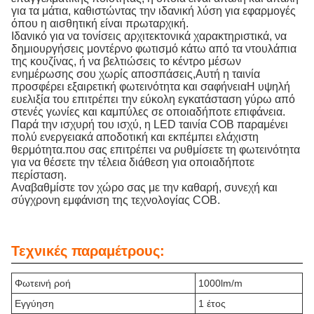
για τα μάτια, καθιστώντας την ιδανική λύση για εφαρμογές
όπου η αισθητική είναι πρωταρχική.
Ιδανικό για να τονίσεις αρχιτεκτονικά χαρακτηριστικά, να
δημιουργήσεις μοντέρνο φωτισμό κάτω από τα ντουλάπια
της κουζίνας, ή να βελτιώσεις το κέντρο μέσων
ενημέρωσης σου χωρίς αποσπάσεις,Αυτή η ταινία
προσφέρει εξαιρετική φωτεινότητα και σαφήνειαΗ υψηλή
ευελιξία του επιτρέπει την εύκολη εγκατάσταση γύρω από
στενές γωνίες και καμπύλες σε οποιαδήποτε επιφάνεια.
Παρά την ισχυρή του ισχύ, η LED ταινία COB παραμένει
πολύ ενεργειακά αποδοτική και εκπέμπει ελάχιστη
θερμότητα.που σας επιτρέπει να ρυθμίσετε τη φωτεινότητα
για να θέσετε την τέλεια διάθεση για οποιαδήποτε
περίσταση.
Αναβαθμίστε τον χώρο σας με την καθαρή, συνεχή και
σύγχρονη εμφάνιση της τεχνολογίας COB.
Τεχνικές παραμέτρους:
Φωτεινή ροή
1000lm/m
Εγγύηση
1 έτος