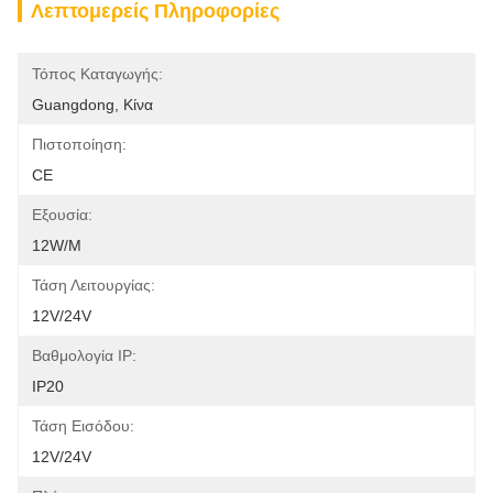
Λεπτομερείς Πληροφορίες
Τόπος Καταγωγής:
Guangdong, Κίνα
Πιστοποίηση:
CE
Εξουσία:
12W/m
Τάση Λειτουργίας:
12V/24V
Βαθμολογία IP:
IP20
Τάση Εισόδου:
12V/24V