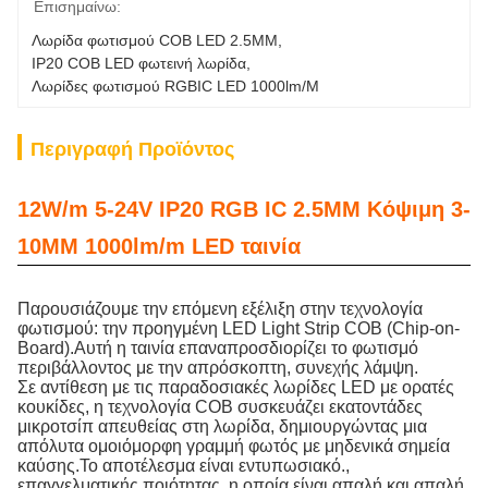
Επισημαίνω:
Λωρίδα φωτισμού COB LED 2.5MM
, 
IP20 COB LED φωτεινή λωρίδα
, 
Λωρίδες φωτισμού RGBIC LED 1000lm/M
Περιγραφή Προϊόντος
12W/m 5-24V IP20 RGB IC 2.5MM Κόψιμη 3-
10MM 1000lm/m LED ταινία
Παρουσιάζουμε την επόμενη εξέλιξη στην τεχνολογία
φωτισμού: την προηγμένη LED Light Strip COB (Chip-on-
Board).Αυτή η ταινία επαναπροσδιορίζει το φωτισμό
περιβάλλοντος με την απρόσκοπτη, συνεχής λάμψη.
Σε αντίθεση με τις παραδοσιακές λωρίδες LED με ορατές
κουκίδες, η τεχνολογία COB συσκευάζει εκατοντάδες
μικροτσίπ απευθείας στη λωρίδα, δημιουργώντας μια
απόλυτα ομοιόμορφη γραμμή φωτός με μηδενικά σημεία
καύσης.Το αποτέλεσμα είναι εντυπωσιακό.,
επαγγελματικής ποιότητας, η οποία είναι απαλή και απαλή