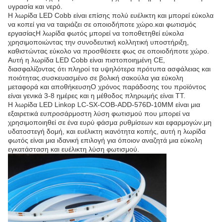
υγρασία και νερό.
Η λωρίδα LED Cobb είναι επίσης πολύ ευέλικτη και μπορεί εύκολα
να κοπεί για να ταιριάζει σε οποιοδήποτε χώρο.και φωτισμός
εργασίαςΗ λωρίδα φωτός μπορεί να τοποθετηθεί εύκολα
χρησιμοποιώντας την συνοδευτική κολλητική υποστήριξη,
καθιστώντας εύκολο να προσθέσετε φως σε οποιοδήποτε χώρο.
Αυτή η λωρίδα LED Cobb είναι πιστοποιημένη CE,
διασφαλίζοντας ότι πληροί τα υψηλότερα πρότυπα ασφάλειας και
ποιότητας.συσκευασμένο σε βολική σακούλα για εύκολη
μεταφορά και αποθήκευσηΟ χρόνος παράδοσης του προϊόντος
είναι γενικά 3-8 ημέρες και η μέθοδος πληρωμής είναι TT.
Η λωρίδα LED Linkop LC-SX-COB-ADD-576D-10MM είναι μια
εξαιρετικά ευπροσάρμοστη λύση φωτισμού που μπορεί να
χρησιμοποιηθεί σε ένα ευρύ φάσμα ρυθμίσεων και εφαρμογών.μη
υδατοστεγή δομή, και ευέλικτη ικανότητα κοπής, αυτή η λωρίδα
φωτός είναι μια ιδανική επιλογή για όποιον αναζητά μια εύκολη
εγκατάσταση και ευέλικτη λύση φωτισμού.