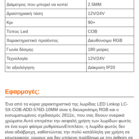
Διάμετρος που μπορεί να κοπεί
2.5MM
Δραστηριακή τάση
12V/24V
Κρι
90+
Τύπος Led
COB
Χαρακτηριστικό προϊόντος
Διευθύνσιμο RGB
Γωνία δέσμης
180 μοίρες
Τεχνολογία
12V/24V
Ιπ αξιολόγηση
Διάκριση IP20
Εφαρμογές:
Ένα από τα κύρια χαρακτηριστικά της λωρίδας LED Linkop LC-
SX-COB-ADD-576D-10MM είναι η διευκρινίσιμη RGB και ο
ενσωματωμένος σχεδιασμός 2811ic, που σας δίνουν ονειρικά
χρώματα.Αυτό επιτρέπει την ασφαλή χρήση των λωρίδων φωτός
σε ένα ευρύ φάσμα ρυθμίσεωνΕπιπλέον, η λωρίδα φωτός δεν
είναι αδιάβροχη, καθιστώντας την πολύ κατάλληλη για χρήση σε
εσωτερικούς χώρους και δεν υπάρχει πρόβλημα με την έκθεση σε