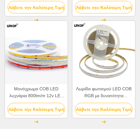
στενά Φώτα με LED λωρίδες
ρύθμιση έντασης 3000k
Λάβετε την Καλύτερη Τιμή
Λάβετε την Καλύτερη Τιμή
4500K 6000K
Μονόχρωμα COB LED
Λωρίδα φωτισμού LED COB
λυχνάρια 800lm/m 12v LED
RGB με δυνατότητα
λυχνάρια λυχνάρια Dimmable
ρύθμισης της έντασης, 24V,
Λάβετε την Καλύτερη Τιμή
Λάβετε την Καλύτερη Τιμή
Chip On Board