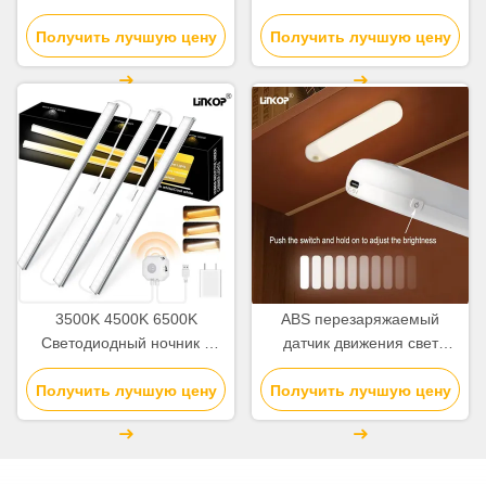
движения, много
движения 10 см - 80 см,
спецификаций, светильник
Получить лучшую цену
перезаряжаемый, с углом
Получить лучшую цену
для шкафа с датчиком
обзора 120°
движения
3500K 4500K 6500K
ABS перезаряжаемый
Светодиодный ночник с
датчик движения свет
датчиком движения для
внутренний PIR датчик
Получить лучшую цену
помещений 5V USB
Получить лучшую цену
движения свет 2700K
-7000K