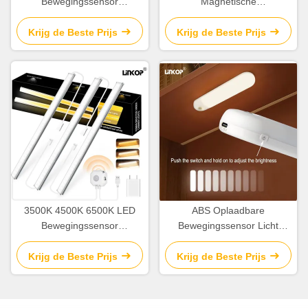
Bewegingssensor
Magnetische
Nachtlampje Multi
Bewegingssensor Licht
Specificatie
Oplaadbaar Met 120°
Krijg de Beste Prijs
Krijg de Beste Prijs
Bewegingssensor
Sensor Hoek
Garderobelicht
3500K 4500K 6500K LED
ABS Oplaadbare
Bewegingssensor
Bewegingssensor Licht
Nachtlampje Binnen 5V USB
Binnen PIR
Bewegingssensor Licht
Krijg de Beste Prijs
Krijg de Beste Prijs
2700K -7000K