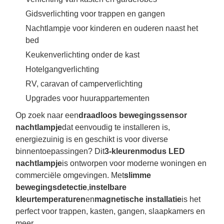
Gidsverlichting voor trappen en gangen
Nachtlampje voor kinderen en ouderen naast het
bed
Keukenverlichting onder de kast
Hotelgangverlichting
RV, caravan of camperverlichting
Upgrades voor huurappartementen
Op zoek naar een
draadloos bewegingssensor
nachtlampje
dat eenvoudig te installeren is,
energiezuinig is en geschikt is voor diverse
binnentoepassingen? Dit
3-kleurenmodus LED
nachtlampje
is ontworpen voor moderne woningen en
commerciële omgevingen. Met
slimme
bewegingsdetectie
,
instelbare
kleurtemperaturen
en
magnetische installatie
is het
perfect voor trappen, kasten, gangen, slaapkamers en
meer.