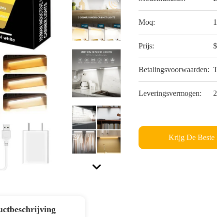
Moq:
1
Prijs:
$
Betalingsvoorwaarden:
Leveringsvermogen:
2
Krijg De Beste 
ctbeschrijving