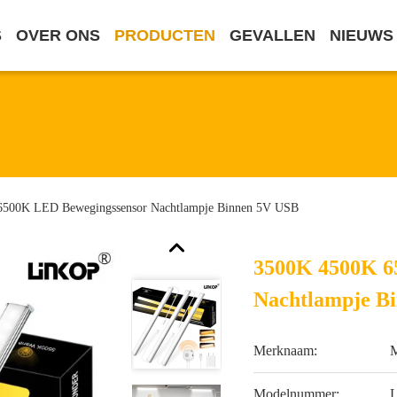
S
OVER ONS
PRODUCTEN
GEVALLEN
NIEUWS
500K LED Bewegingssensor Nachtlampje Binnen 5V USB
3500K 4500K 6
Nachtlampje B
Merknaam:
M
Modelnummer: