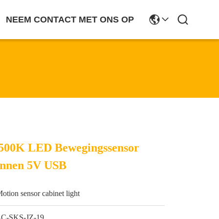
NEEM CONTACT MET ONS OP
500K LED Bewegingssensor
innen 5V USB
otion sensor cabinet light
LC-SKS-JZ-19