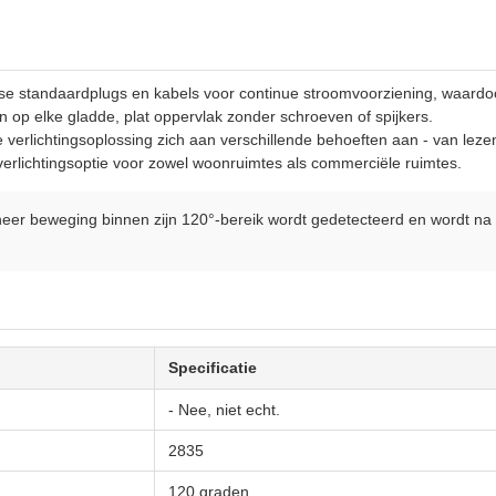
e standaardplugs en kabels voor continue stroomvoorziening, waardoor
n op elke gladde, plat oppervlak zonder schroeven of spijkers.
verlichtingsoplossing zich aan verschillende behoeften aan - van leze
verlichtingsoptie voor zowel woonruimtes als commerciële ruimtes.
er beweging binnen zijn 120°-bereik wordt gedetecteerd en wordt na
Specificatie
- Nee, niet echt.
2835
120 graden.