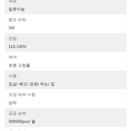
재료:
알류미늄
램프 파워:
3W
전압:
110-240V
예어:
조명 고정물
사용:
침실/ 복도/ 정원/ 부는/ 집
포장 세부 사항:
상자
공급 능력:
300000pcs/ 월