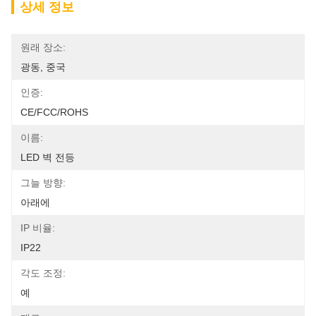
상세 정보
원래 장소:
광동, 중국
인증:
CE/FCC/ROHS
이름:
LED 벽 전등
그늘 방향:
아래에
IP 비율:
IP22
각도 조정:
예