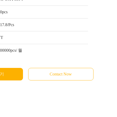
0pcs
17.8/Pcs
TT
300000pcs/ 월
받기
Contact Now