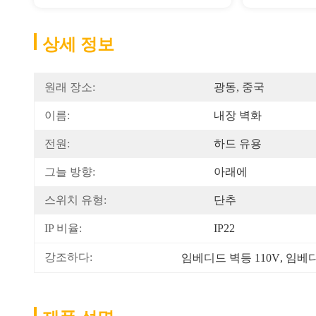
상세 정보
원래 장소:
광동, 중국
이름:
내장 벽화
전원:
하드 유용
그늘 방향:
아래에
스위치 유형:
단추
IP 비율:
IP22
강조하다:
임베디드 벽등 110V
, 
임베디