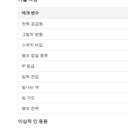
매개 변수
전력 공급원
그림자 방향
스위치 타입
램프 껍질 종류
IP 등급
입력 전압
빛나는 색
빔 각도
램프 전력
이상적 인 응용