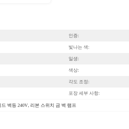
인증:
빛나는 색:
일생:
색상:
각도 조정:
포장 세부 사항:
드 벽등 240V
, 
리본 스위치 금 벽 램프