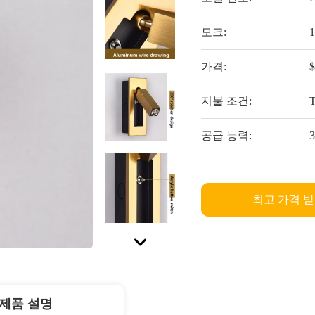
모크:
1
가격:
$
지불 조건:
공급 능력:
최고 가격 
제품 설명