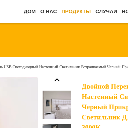
ДОМ
О НАС
ПРОДУКТЫ
СЛУЧАИ
Н
ь USB Светодиодный Настенный Светильник Встраиваемый Черный Прик
Двойной Пере
Настенный Св
Черный Прик
Светильник Дл
3000K