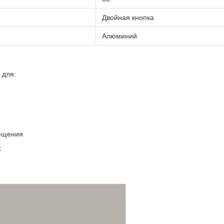
Двойная кнопка
Алюминий
 для:
ещения
х