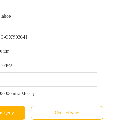
Linkop
LC-OXY036-H
10 шт
16/Pcs
ТТ
00000 шт./ Месяц
ю Цену
Contact Now