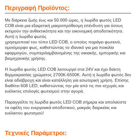
Περιγραφή Προϊόντος:
Με διάρκεια ζωής έως και 50.000 ώρες, η λωρίδα φωτός LED
COB είναι μια εξαιρετική μακροπρόθεσμη επένδυση για όσους
εκτιμούν την ανθεκτικότητα και την οικονομική αποδοτικότητα.
Αυτή η λωρίδα φωτός
χρησιμοποιεί τον τύπο LED COB, ο οποίος παράγει φωτεινό,
ομοιόμορφο φως, καθιστώντας το ιδανικό για μια ποικιλία
εφαρμογών, συμπεριλαμβανομένης της οικιακής, εμπορικής και
βιομηχανικής χρήσης.
Η λωρίδα φωτός LED COB λειτουργεί στα 24V και έχει δείκτη
θερμοκρασίας χρώματος 2700K-6500K. Αυτή η λωρίδα φωτός δεν
είναι αδιάβροχη και είναι κατάλληλη για εσωτερική χρήση. Επίσης
διαθέτει 608 LED, καθιστώντας την μία από τις πιο ισχυρές και
ευέλικτες επιλογές φωτισμού στην αγορά.
Παραγγείλτε τη λωρίδα φωτός LED COB σήμερα και απολαύστε
τα οφέλη του ενεργειακά αποδοτικού, μακράς διαρκείας και
ευέλικτου φωτισμού!
Τεχνικές Παράμετροι: