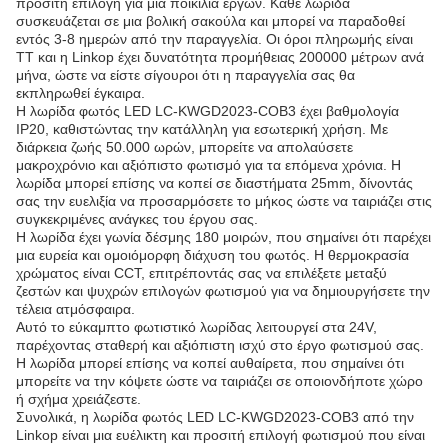
προσιτή επιλογή για μια ποικιλία έργων. Κάθε λωρίδα
συσκευάζεται σε μια βολική σακούλα και μπορεί να παραδοθεί
εντός 3-8 ημερών από την παραγγελία. Οι όροι πληρωμής είναι
TT και η Linkop έχει δυνατότητα προμήθειας 200000 μέτρων ανά
μήνα, ώστε να είστε σίγουροι ότι η παραγγελία σας θα
εκπληρωθεί έγκαιρα.
Η λωρίδα φωτός LED LC-KWGD2023-COB3 έχει βαθμολογία
IP20, καθιστώντας την κατάλληλη για εσωτερική χρήση. Με
διάρκεια ζωής 50.000 ωρών, μπορείτε να απολαύσετε
μακροχρόνιο και αξιόπιστο φωτισμό για τα επόμενα χρόνια. Η
λωρίδα μπορεί επίσης να κοπεί σε διαστήματα 25mm, δίνοντάς
σας την ευελιξία να προσαρμόσετε το μήκος ώστε να ταιριάζει στις
συγκεκριμένες ανάγκες του έργου σας.
Η λωρίδα έχει γωνία δέσμης 180 μοιρών, που σημαίνει ότι παρέχει
μια ευρεία και ομοιόμορφη διάχυση του φωτός. Η θερμοκρασία
χρώματος είναι CCT, επιτρέποντάς σας να επιλέξετε μεταξύ
ζεστών και ψυχρών επιλογών φωτισμού για να δημιουργήσετε την
τέλεια ατμόσφαιρα.
Αυτό το εύκαμπτο φωτιστικό λωρίδας λειτουργεί στα 24V,
παρέχοντας σταθερή και αξιόπιστη ισχύ στο έργο φωτισμού σας.
Η λωρίδα μπορεί επίσης να κοπεί αυθαίρετα, που σημαίνει ότι
μπορείτε να την κόψετε ώστε να ταιριάζει σε οποιονδήποτε χώρο
ή σχήμα χρειάζεστε.
Συνολικά, η λωρίδα φωτός LED LC-KWGD2023-COB3 από την
Linkop είναι μια ευέλικτη και προσιτή επιλογή φωτισμού που είναι