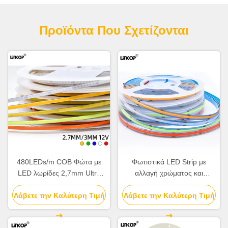
Προϊόντα Που Σχετίζονται
480LEDs/m COB Φώτα με
Φωτιστικά LED Strip με
LED λωρίδες 2,7mm Ultra
αλλαγή χρώματος και
στενά Φώτα με LED λωρίδες
ρύθμιση έντασης 3000k
Λάβετε την Καλύτερη Τιμή
Λάβετε την Καλύτερη Τιμή
4500K 6000K