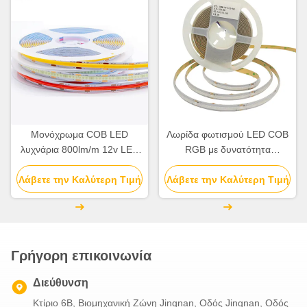
Μονόχρωμα COB LED
Λωρίδα φωτισμού LED COB
λυχνάρια 800lm/m 12v LED
RGB με δυνατότητα
λυχνάρια λυχνάρια Dimmable
ρύθμισης της έντασης, 24V,
Λάβετε την Καλύτερη Τιμή
Λάβετε την Καλύτερη Τιμή
Chip On Board
Γρήγορη επικοινωνία
Διεύθυνση
Κτίριο 6B, Βιομηχανική Ζώνη Jingnan, Οδός Jingnan, Οδός