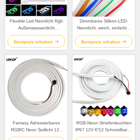
Flexible Led Neonlicht Rgb
Dimmbares Silikon-LED-
Außenwasserdicht
Neonlicht, weich, einfarbig,
Schneidbare LED-Leuchten
12 V, 8 x 16 mm
Streifenrolle 220V
Neonröhren-LED-Streifen
Bestpreis erhalten
Bestpreis erhalten
Fantasy Adressierbares
RGB-Neon-Streifenleuchten
RGBIC Neon Seillicht 12V
IP67 12V 6*12 Schneidbares
5M Ausschneidbares LED-
LED-Neon-Seillicht