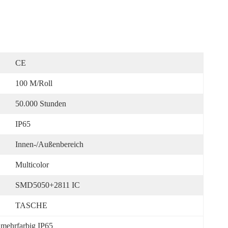
CE
100 M/Roll
50.000 Stunden
IP65
Innen-/Außenbereich
Multicolor
SMD5050+2811 IC
TASCHE
 mehrfarbig IP65