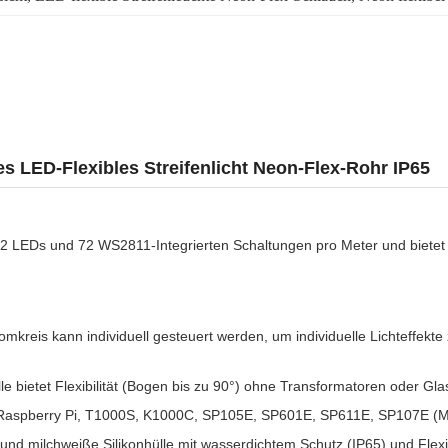
es LED-Flexibles Streifenlicht Neon-Flex-Rohr IP65
 72 LEDs und 72 WS2811-Integrierten Schaltungen pro Meter und bietet 
omkreis kann individuell gesteuert werden, um individuelle Lichteffekte
lle bietet Flexibilität (Bogen bis zu 90°) ohne Transformatoren oder Gl
, Raspberry Pi, T1000S, K1000C, SP105E, SP601E, SP611E, SP107E (M
nd milchweiße Silikonhülle mit wasserdichtem Schutz (IP65) und Flexib