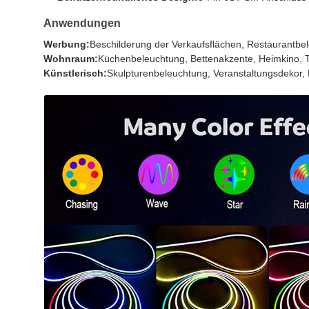
Anwendungen
Werbung:
Beschilderung der Verkaufsflächen, Restaurantbe
Wohnraum:
Küchenbeleuchtung, Bettenakzente, Heimkino, 
Künstlerisch:
Skulpturenbeleuchtung, Veranstaltungsdekor, 