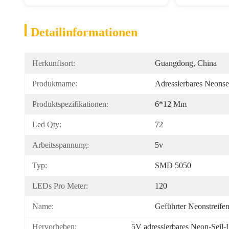
Detailinformationen
Herkunftsort:
Guangdong, China
Produktname:
Adressierbares Neonsei
Produktspezifikationen:
6*12 Mm
Led Qty:
72
Arbeitsspannung:
5v
Typ:
SMD 5050
LEDs Pro Meter:
120
Name:
Geführter Neonstreife
Hervorheben:
5V adressierbares Neon-Seil-