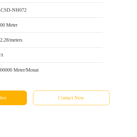
LCSD-NH072
00 Meter
2.28/meters
/t
00000 Meter/Monat
lten
Contact Now