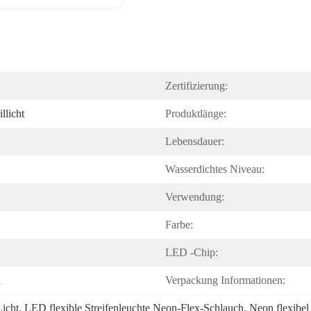
Zertifizierung:
llicht
Produktlänge:
Lebensdauer:
Wasserdichtes Niveau:
Verwendung:
Farbe:
LED -Chip:
n
Verpackung Informationen:
Licht
, 
LED flexible Streifenleuchte Neon-Flex-Schlauch
, 
Neon flexibel