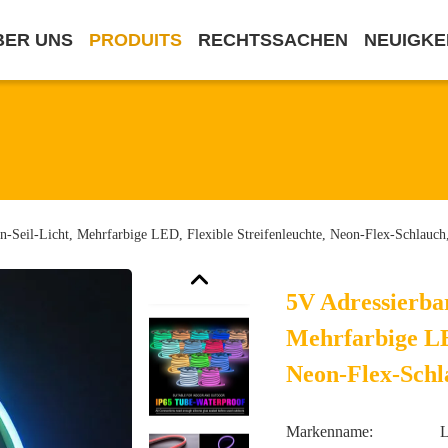
BER UNS
PRODUITS
RECHTSSACHEN
NEUIGKE
n-Seil-Licht, Mehrfarbige LED, Flexible Streifenleuchte, Neon-Flex-Schlauch
5V Adressierbar
Mehrfarbige LED
Neon-Flex-Schl
Markenname: