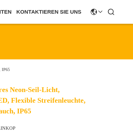
ITEN
KONTAKTIEREN SIE UNS
, IP65
es Neon-Seil-Licht,
, Flexible Streifenleuchte,
auch, IP65
LINKOP