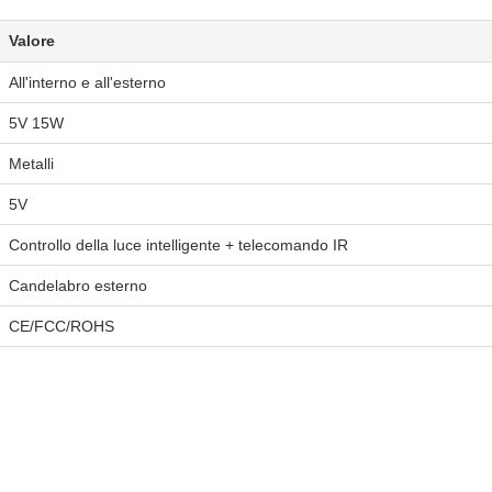
Valore
All'interno e all'esterno
5V 15W
Metalli
5V
Controllo della luce intelligente + telecomando IR
Candelabro esterno
CE/FCC/ROHS