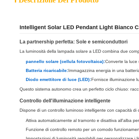
Descrizione Del Prodotto
Intelligent Solar LED Pendant Light Bianco Ca
La partnership perfetta: Sole e semiconduttori
La luminosità della lampada solare a LED combina due comp
pannello solare (cellula fotovoltaica):
Converte la luce 
Batteria ricaricabile:
Immagazzina energia in una batteria i
Diodo emettitore di luce (LED):
Fornisce illuminazione 
Questo sistema autonomo crea un perfetto ciclo chiuso: racco
Controllo dell'illuminazione intelligente
Dispone di un controllo luminoso intelligente con capacità di c
Attiva automaticamente al tramonto e disattiva all'alba per
Funzione di controllo remoto per un comodo funzionamen
Impostazioni di luminosità regolabili per personalizzare i liv