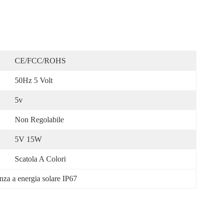
CE/FCC/ROHS
50Hz 5 Volt
5v
Non Regolabile
5V 15W
Scatola A Colori
za a energia solare IP67