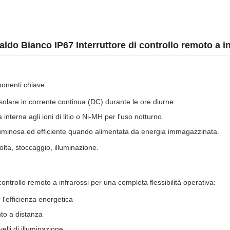
ldo Bianco IP67 Interruttore di controllo remoto a in
onenti chiave:
solare in corrente continua (DC) durante le ore diurne.
nterna agli ioni di litio o Ni-MH per l'uso notturno.
luminosa ed efficiente quando alimentata da energia immagazzinata.
lta, stoccaggio, illuminazione.
ontrollo remoto a infrarossi per una completa flessibilità operativa:
 l'efficienza energetica
to a distanza
elli di illuminazione