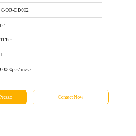
LC-QR-DD002
pcs
11/Pcs
t
00000pcs/ mese
 Prezzo
Contact Now