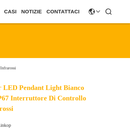
CASI
NOTIZIE
CONTATTACI
Infrarossi
ar LED Pendant Light Bianco
67 Interruttore Di Controllo
rossi
Linkop