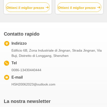
colori regolabili Lampada da
3000K, spegnimento
comodino IP33
temporizzato, 3 velocità
Ottieni il miglior prezzo
Ottieni il miglior prezzo
Contatto rapido
Indirizzo
Edificio 6B, Zona Industriale di Jingnan, Strada Jingnan, Via
Buji, Distretto di Longgang, Shenzhen
Tel
0086-13430440444
E-mail
HSH20062023@outlook.com
La nostra newsletter