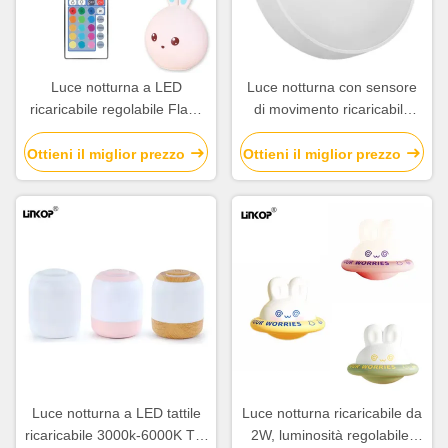
Luce notturna a LED
Luce notturna con sensore
ricaricabile regolabile Flash
di movimento ricaricabile
Slide Silicone 3000K Rgb
IP33 3000K con temperatura
colore dimmerabile
Ottieni il miglior prezzo
Ottieni il miglior prezzo
Luce notturna a LED tattile
Luce notturna ricaricabile da
ricaricabile 3000k-6000K Tre
2W, luminosità regolabile,