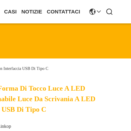
CASI
NOTIZIE
CONTATTACI
n Interfaccia USB Di Tipo C
 Forma Di Tocco Luce A LED
abile Luce Da Scrivania A LED
a USB Di Tipo C
Linkop