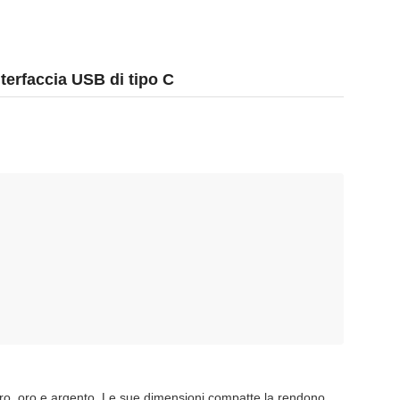
terfaccia USB di tipo C
 nero, oro e argento. Le sue dimensioni compatte la rendono