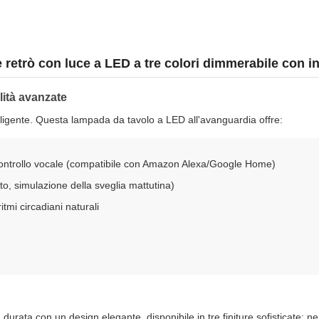
retrò con luce a LED a tre colori dimmerabile con in
lità avanzate
elligente. Questa lampada da tavolo a LED all'avanguardia offre:
l controllo vocale (compatibile con Amazon Alexa/Google Home)
, simulazione della sveglia mattutina)
tmi circadiani naturali
 durata con un design elegante, disponibile in tre finiture sofisticate: