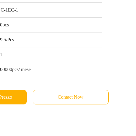
LC-1EC-1
0pcs
9.5/Pcs
t
00000pcs/ mese
 Prezzo
Contact Now