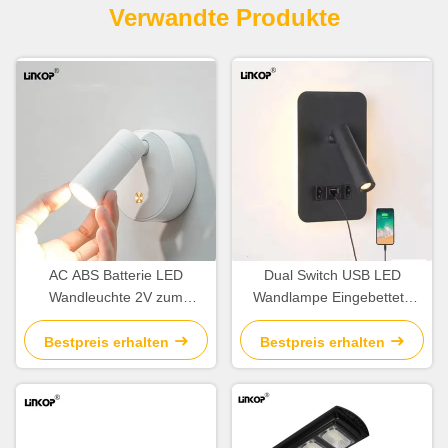
Verwandte Produkte
AC ABS Batterie LED
Dual Switch USB LED
Wandleuchte 2V zum
Wandlampe Eingebettete
Aufladen, keine
schwarze Hotel
Kabelverbindung, 24lm
Bettwandlampen 3W 110V-
Bestpreis erhalten
Bestpreis erhalten
Helligkeit
240V 3000K