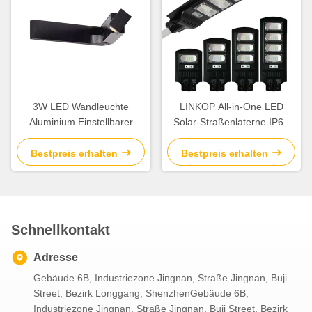
3W LED Wandleuchte
LINKOP All-in-One LED
Aluminium Einstellbarer
Solar-Straßenlaterne IP66
Winkel Warmweiß LED
30W 60W 90W 120W
Wandlicht IP22 für
Bestpreis erhalten
Bestpreis erhalten
Schlafzimmer Korridor
Schnellkontakt
Adresse
Gebäude 6B, Industriezone Jingnan, Straße Jingnan, Buji
Street, Bezirk Longgang, ShenzhenGebäude 6B,
Industriezone Jingnan, Straße Jingnan, Buji Street, Bezirk