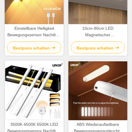
Einstellbare Helligkeit
10cm-80cm LED
Bewegungssensor Nachtlicht
Magnetischer
Mehrfachspezifikation
Bewegungssensor Licht
Bewegungssensor
Wiederaufladbar mit 120°
Bestpreis erhalten
Bestpreis erhalten
Schranklicht
Sensorwinkel
3500K 4500K 6500K LED
ABS Wiederaufladbare
Bewegungssensor Nachtlicht
Bewegungssensorleuchte