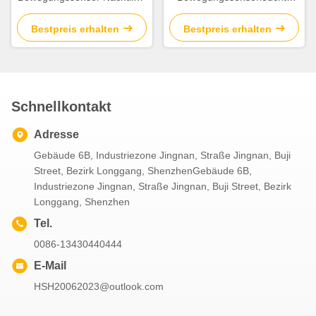
Innenraum 5V USB
Innen PIR
Bewegungssensorleuchte
Bestpreis erhalten
Bestpreis erhalten
2700K -7000K
Schnellkontakt
Adresse
Gebäude 6B, Industriezone Jingnan, Straße Jingnan, Buji
Street, Bezirk Longgang, ShenzhenGebäude 6B,
Industriezone Jingnan, Straße Jingnan, Buji Street, Bezirk
Longgang, Shenzhen
Tel.
0086-13430440444
E-Mail
HSH20062023@outlook.com