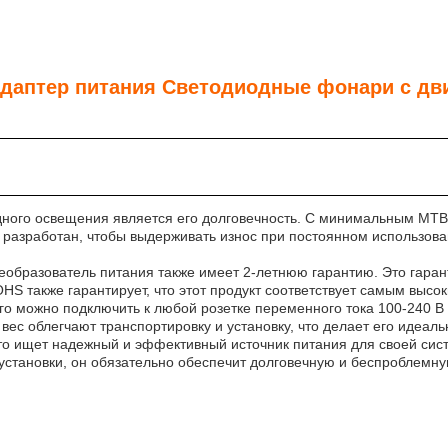
даптер питания Светодиодные фонари с дви
ного освещения является его долговечность. С минимальным MTBF 
 разработан, чтобы выдерживать износ при постоянном использов
еобразователь питания также имеет 2-летнюю гарантию. Это гаранти
 также гарантирует, что этот продукт соответствует самым высок
Его можно подключить к любой розетке переменного тока 100-240 В
вес облегчают транспортировку и установку, что делает его идеал
 кто ищет надежный и эффективный источник питания для своей си
установки, он обязательно обеспечит долговечную и беспроблемну