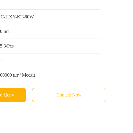
LC-HXY-KT-60W
10 шт
5.3/Pcs
ТТ
00000 шт./ Месяц
ю Цену
Contact Now