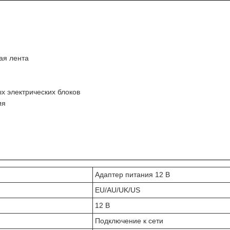
ая лента
х электрических блоков
ия
Адаптер питания 12 В
EU/AU/UK/US
12 В
Подключение к сети