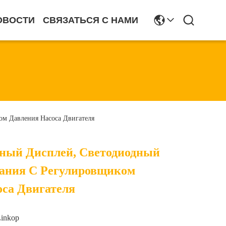
ОВОСТИ
СВЯЗАТЬСЯ С НАМИ
м Давления Насоса Двигателя
йный Дисплей, Светодиодный
ания С Регулировщиком
оса Двигателя
Linkop