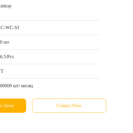
Linkop
LC-WC-SJ
10 шт
6.5/Pcs
ТТ
00000 шт/ месяц
ю Цену
Contact Now