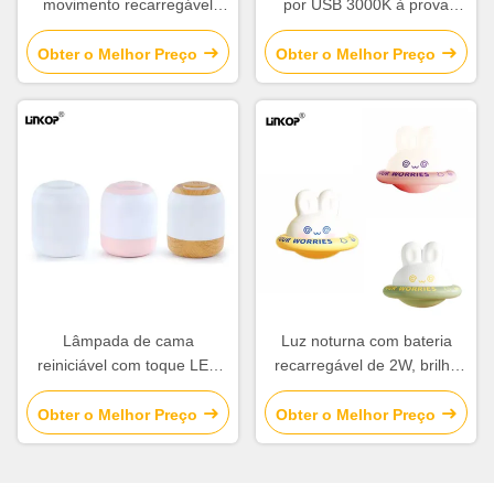
movimento recarregável
por USB 3000K à prova
IP33 3000K com
d'água IP33 Lâmpada de
temperatura de cor regulável
cabeceira LED
Obter o Melhor Preço
Obter o Melhor Preço
Lâmpada de cama
Luz noturna com bateria
reiniciável com toque LED
recarregável de 2W, brilho
3000k-6000K Três cores
ajustável, 3000K,
ajustáveis IP33
desligamento programado, 3
Obter o Melhor Preço
Obter o Melhor Preço
velocidades