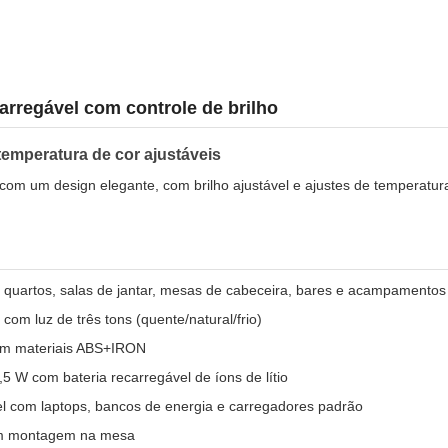
rregável com controle de brilho
emperatura de cor ajustáveis
om um design elegante, com brilho ajustável e ajustes de temperatura 
r, quartos, salas de jantar, mesas de cabeceira, bares e acampamentos
com luz de três tons (quente/natural/frio)
 em materiais ABS+IRON
 W com bateria recarregável de íons de lítio
l com laptops, bancos de energia e carregadores padrão
com montagem na mesa