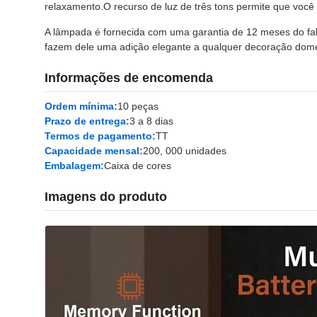
relaxamento.O recurso de luz de três tons permite que você
A lâmpada é fornecida com uma garantia de 12 meses do fab
fazem dele uma adição elegante a qualquer decoração domés
Informações de encomenda
Ordem mínima:
10 peças
Prazo de entrega:
3 a 8 dias
Termos de pagamento:
TT
Capacidade mensal:
200, 000 unidades
Embalagem:
Caixa de cores
Imagens do produto