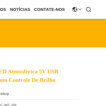
SOS
NOTÍCIAS
CONTATE-NOS
ED Atmosférica 5V USB
om Controle De Brilho
Linkop
LC-WC-SH