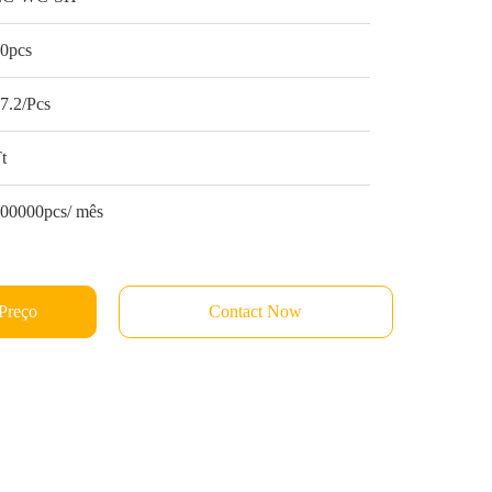
0pcs
7.2/Pcs
t
00000pcs/ mês
Preço
Contact Now