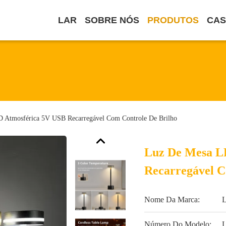
LAR
SOBRE NÓS
PRODUTOS
CA
 Atmosférica 5V USB Recarregável Com Controle De Brilho
Luz De Mesa L
Recarregável C
Nome Da Marca:
Número Do Modelo: