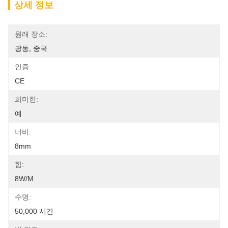
상세 정보
원래 장소:
광동, 중국
인증:
CE
희미한:
예
너비:
8mm
힘:
8W/m
수명:
50,000 시간