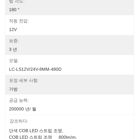
빔 각도:
180 °
작동 전압:
12V
보증:
3 년
모델:
LC-LS12V/24V-8MM-480D
포장 세부 사항:
가방
공급 능력:
200000 년/ 월
강조하다:
단색 COB LED 스트립 조명
, 
COB LED 스트립 조명 	800lm/m
, 