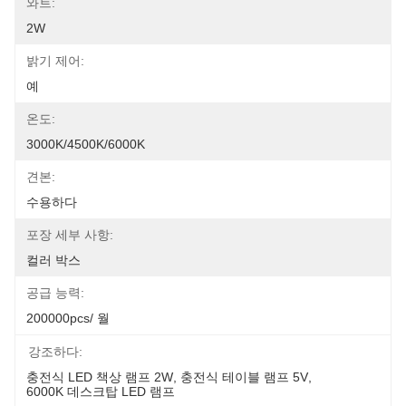
와트:
2W
밝기 제어:
예
온도:
3000K/4500K/6000K
견본:
수용하다
포장 세부 사항:
컬러 박스
공급 능력:
200000pcs/ 월
강조하다:
충전식 LED 책상 램프 2W
, 
충전식 테이블 램프 5V
, 
6000K 데스크탑 LED 램프