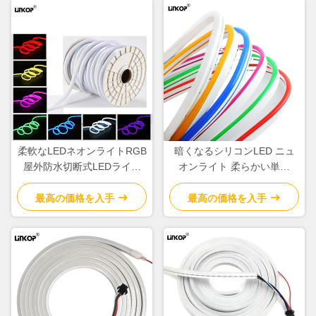
柔軟なLEDネオンライトRGB
暗くなるシリコンLED ニュ
屋外防水切断式LEDライト
オンライト 柔らかい単色
ストライプロール220V
12v 8x16mm ニュオンチュー
ブ LED ストライプ
最高の価格を入手
最高の価格を入手