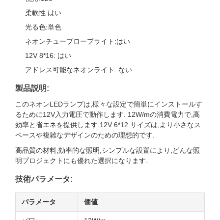
柔軟性:はい
光る色:単色
ネオンチューブロープライト:はい
12V 8*16: はい
アドレス可能なネオンライト: ない
製品説明:
このネオンLEDランプは,様々な設定で簡単にインストールす
るために12V入力電圧で動作します. 12W/mの消費電力で,高
効率と省エネを提供します.12V 6*12 サイズは,より小さなス
ペースや複雑なデザインのための理想的です.
高品質の材料,効率的な照明,シンプルな設置により,どんな照
明プロジェクトにも優れた選択になります.
技術パラメータ:
パラメータ
価値