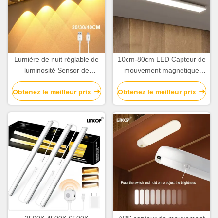
Lumière de nuit réglable de
10cm-80cm LED Capteur de
luminosité Sensor de
mouvement magnétique
mouvement
Lumière rechargeable Avec
angle de capteur de 120°
Obtenez le meilleur prix
Obtenez le meilleur prix