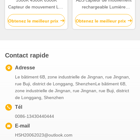
3500K 4500K 6500K
ABS capteur de mouvement
Capteur de mouvement LED
rechargeable Lumière
Lumière de nuit intérieure 5V
intérieure PIR capteur de
USB
mouvement 2700K -7000K
Obtenez le meilleur prix
Obtenez le meilleur prix
Contact rapide
Adresse
Le bâtiment 6B, zone industrielle de Jingnan, rue Jingnan,
rue Buji, district de Longgang, ShenzhenLe bâtiment 6B,
zone industrielle de Jingnan, rue Jingnan, rue Buji, district
de Longgang, Shenzhen
Tél
0086-13430440444
E-mail
HSH20062023@outlook.com