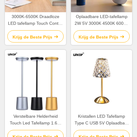
3000K-6500K Draadloze
Oplaadbare LED-tafellamp
LED tafellamp Touch Control
2W 5V 3000K 4500K 6000K
Draagbare oogbescherming
Desktop LED-lamp
Krijg de Beste Prijs
Krijg de Beste Prijs
Verstelbare Helderheid
Kristallen LED Tafellamp
Touch Led Tafellamp 1.6W
Type C USB 5V Oplaadbaar
5V Voor Thuis / Kantoor
Touch Drie Kleuren
Tafellamp
Krijg de Beste Prijs
Krijg de Beste Prijs